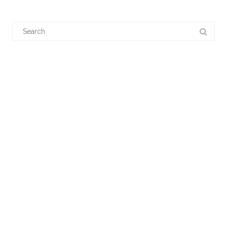
Search
for:
近期文章
微波暗室对外出租信息
喜讯！热烈祝贺我司获得高新技术企业证书
公司文化
Alead参加2020第五届清华校友三创大赛全球总决赛，获“天使组第
二名”佳绩
ALEAD天通卫星相控阵动中通终端亮相
ALEAD电子亮相 China Satellite 2018