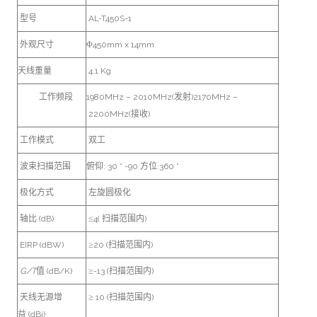
型号
AL-T450S-1
外观尺寸
Φ450mm x 14mm
天线重量
4.1 Kg
工作频段
1980MHz – 2010MHz(发射)2170MHz –
2200MHz(接收)
工作模式
双工
波束扫描范围
俯仰: 30 ° -90 方位:360 °
极化方式
左旋圆极化
轴比 (dB)
≤4( 扫描范围内)
EIRP (dBW)
≥20 (扫描范围内)
G/
T
值 (dB/K)
≥-13 (扫描范围内)
天线无源增
≥ 10 (扫描范围内)
益 (dBi)