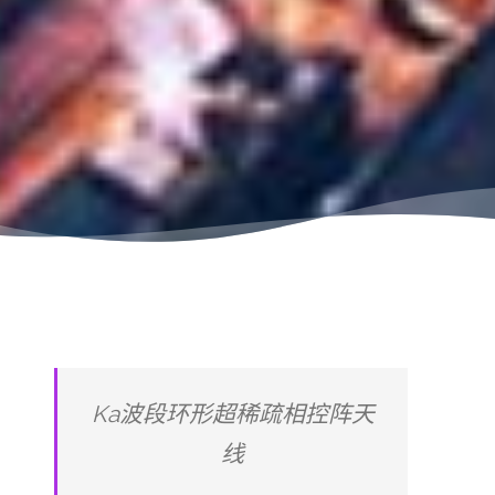
Ka波段环形超稀疏相控阵天
线