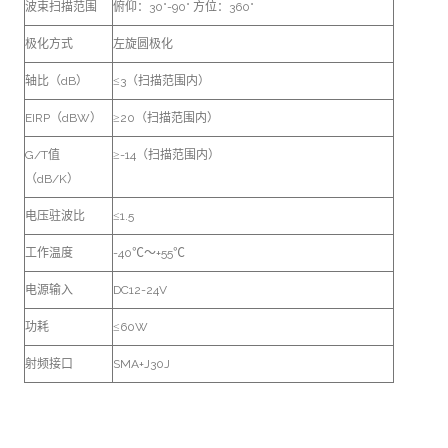
波束扫描范围
俯仰：30°-90° 方位：360°
极化方式
左旋圆极化
轴比（dB）
≤3（扫描范围内）
EIRP（dBW）
≥20（扫描范围内）
G/T值
≥-14（扫描范围内）
（dB/K）
电压驻波比
≤1.5
工作温度
-40℃～+55℃
电源输入
DC12-24V
功耗
≤60W
射频接口
SMA+J30J