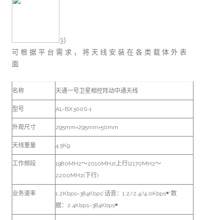
3）
可 根 据 平 台 需 求 ， 将 天 线 安 装 在 各 类 载 体 外 表
面
名称
天通一号卫星相控阵动中通天线
型号
AL-BX300S-1
外观尺寸
295mm×295mm×50mm
天线重量
4.5Kg
工作频段
1980MHz～2010MHz(上行)2170MHz～
2200MHz(下行)
业务速率
1.2Kbps~384Kbps*话音：1.2/2.4/4.0Kbps￭*数
据：2.4Kbps~384Kbps￭