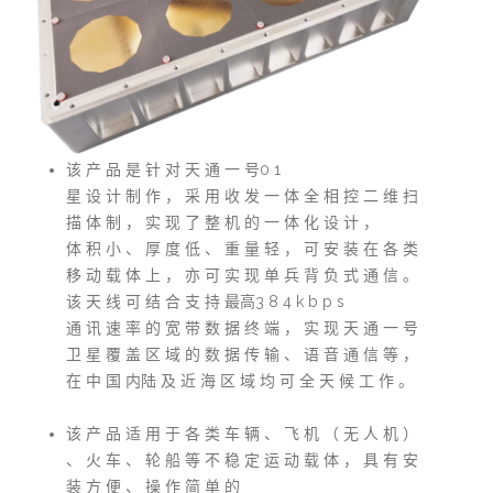
该 产 品 是 针 对 天 通 一 号0 1
星 设 计 制 作 ， 采 用 收 发 一 体 全 相 控 二 维 扫
描 体 制 ， 实 现 了 整 机 的 一 体 化 设 计 ，
体 积 小 、 厚 度 低 、 重 量 轻 ， 可 安 装 在 各 类
移 动 载 体 上 ， 亦 可 实 现 单 兵 背 负 式 通 信 。
该 天 线 可 结 合 支 持 最高3 8 4 k b p s
通 讯 速 率 的 宽 带 数 据 终 端 ， 实 现 天 通 一 号
卫 星 覆 盖 区 域 的 数 据 传 输 、 语 音 通 信 等 ，
在 中 国 内陆 及 近 海 区 域 均 可 全 天 候 工 作 。
该 产 品 适 用 于 各 类 车 辆 、 飞 机 （ 无 人 机 ）
、 火 车 、 轮 船 等 不 稳 定 运 动 载 体 ， 具 有 安
装 方 便 、 操 作 简 单 的