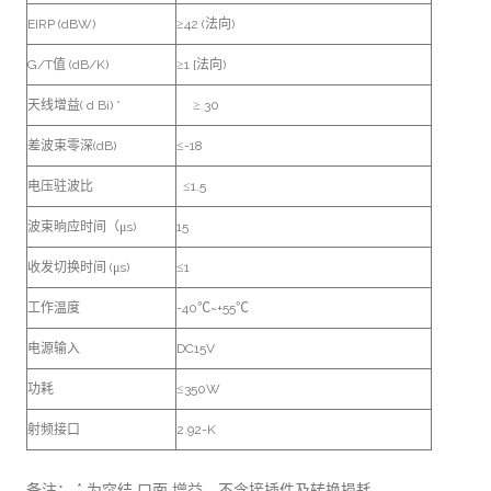
EIRP (dBW)
≥42 (法向)
G/T值 (dB/K)
≥1 {法向)
天线增益( d Bi) *
≥ 30
差波束零深(dB)
≤-18
电压驻波比
≤1.5
波束晌应时间（μs)
15
收发切换时间 (μs)
≤1
工作温度
-40℃~+55℃
电源输入
DC15V
功耗
≤350W
射频接口
2.92-K
备注： * 为突结 口面 增益，不含接插件及转换损耗