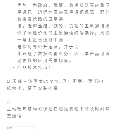
优 势 。 为 政 府 、 武 警 、 救 援 部 队 等 应 急 卫
星 通 讯 ， 边 远 地 区 的 卫 星 通 讯 保 障 ， 野 外
救 援 及 抢 险 的 卫 星 通
讯 ， 近 海 渔 船 、 游 轮 、 货 轮 的 卫 星 通 讯 提
供 了 高 性 价 比 的 卫 星 通 信 终 端 选 择 。 天 通
一 号 卫 星 已 通 过 中 国
电 信 对 外 公 开 运 营 ， 并 于1 9
年 开 通 了 数 据 传 输 业 务 ， 因 此 本 产 品 可 满
足 更 多 的 应 用 需 求 场 景 。
产 品 技 术 特 点 ：
1）天 线 主 体 厚 度5 0 m m，尺 寸 不 到 一 页 半A 4
纸 大 小 ， 便 于 安 装 携 带
2）
主 动 散 热 结 构 可 保 证 在 阳 光 暴 晒 下 的 长 时 间 静
态 通 信