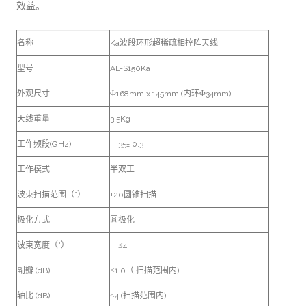
效益。
名称
Ka波段环形超稀疏相控阵天线
型号
AL-S150Ka
外观尺寸
Φ168mm x 145mm (内环Φ34mm)
天线重量
3.5Kg
工作频段(GHz)
35± 0.3
工作模式
半双工
波束扫描范围（°）
±20圆锥扫描
极化方式
圆极化
波束宽度（°）
≤4
副瓣 (dB)
≤1 0（ 扫描范围内)
轴比 (dB)
≤4 (扫描范围内)